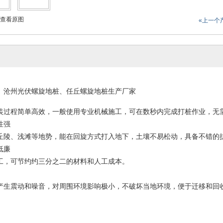
查看原图
«上一个
、沧州光伏螺旋地桩、任丘螺旋地桩生产厂家
装过程简单高效，一般使用专业机械施工，可在数秒内完成打桩作业，无
性强
丘陵、浅滩等地势，能在回旋方式打入地下，土壤不易松动，具备不错的
低廉
工，可节约约三分之二的材料和人工成本。
产生震动和噪音，对周围环境影响极小，不破坏当地环境，便于迁移和回