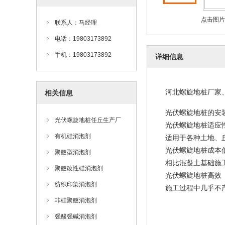
点击图片
联系人：马经理
电话：19803173892
手机：19803173892
详细信息
河北螺旋地桩厂家
相关信息
光伏螺旋地桩的安
光伏螺旋地桩任丘生产厂
光伏螺旋地桩适应
家，灌注地桩河北生产厂家
有机硅消泡剂
适用于各种土地、
光伏螺旋地桩成本
聚醚型消泡剂
相比混凝土基础施
聚醚改性硅消泡剂
光伏螺旋地桩高效
纺织印染消泡剂
施工过程中几乎不
非硅聚醚消泡剂
强酸强碱消泡剂