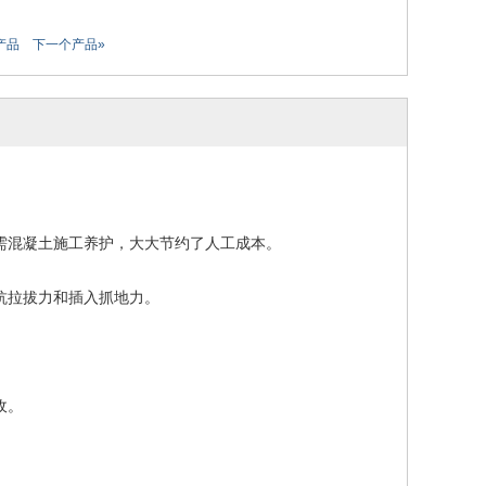
产品
下一个产品»
需混凝土施工养护，大大节约了人工成本。
抗拉拔力和插入抓地力。
收。