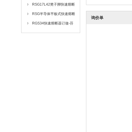
RSG17L42凳子脚快速熔断
器订做-芬隆fenlong品牌
RSG半导体平板式快速熔断
询价单
器订做-芬隆品牌
RGS34快速熔断器订做-芬
隆品牌